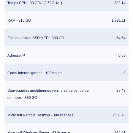
Temps CPU - 80 CPU (2.53GHz+)
382.14
RAM - 316 GO
1,391.11
Espace disque SSD MED - 880 GO
54,64
Adresse IP
0,59
Canal Internet garanti - 100Mbitps
0
Sauvegardes quotidiennes vers le 2ème centre de
29,43
données - 880 GO
Microsoft Remote Desktop - 300 licenses
1556,78
Microsoft Windows Server - 43 licenses
169.91