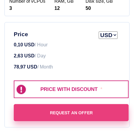
Number of vCPUs
RAM, GB
Disk size, GB
3
12
50
Price
0,10 USD
/ Hour
2,63 USD
/ Day
78,97 USD
/ Month
PRICE WITH DISCOUNT
*
REQUEST AN OFFER