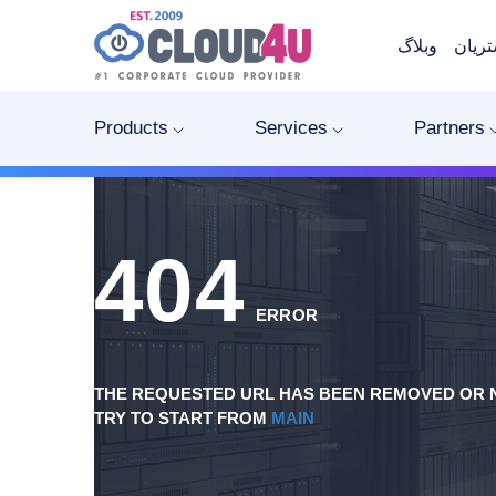
ریان
وبلاگ
Products
Services
Partners
404
ERROR
THE REQUESTED URL HAS BEEN REMOVED OR N
TRY TO START FROM
MAIN