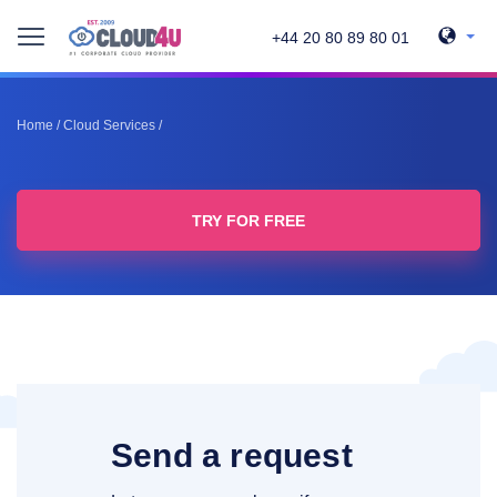
+44 20 80 89 80 01
Home
/
Cloud Services
/
TRY FOR FREE
Send a request