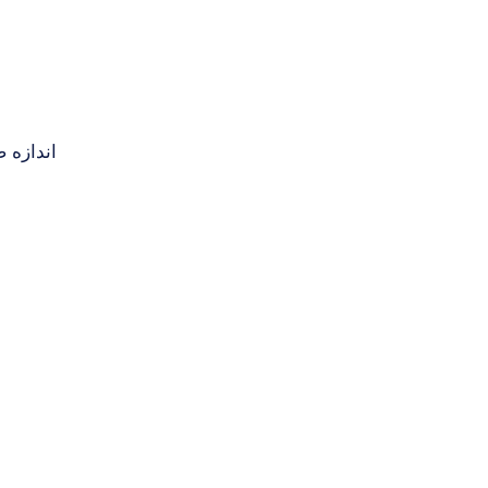
- اندازه صندوق پستی 1 گیگابایت ، 2 گیگاب