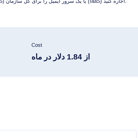
بسته به وظایف خود ، می توانید صندوق پستی (SaaS) یا یک سرور ایمیل را برای کل سازمان (IaaS) اجاره کنید.
Cost
از 1.84 دلار در ماه