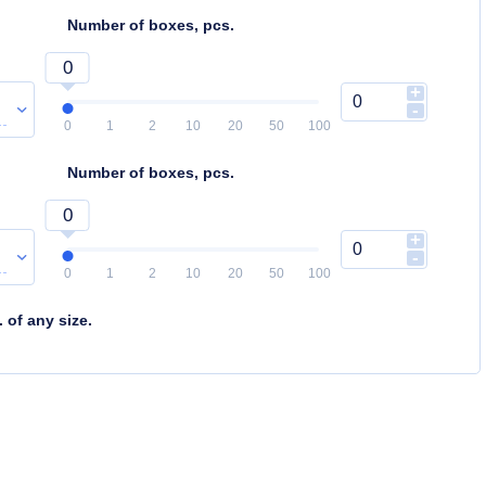
Number of boxes, pcs.
0
+
-
0
1
2
10
20
50
100
Number of boxes, pcs.
0
+
-
0
1
2
10
20
50
100
 of any size.