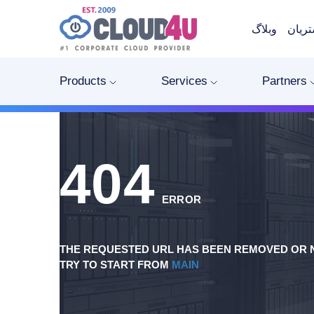
ریان
وبلاگ
Products
Services
Partners
404
ERROR
THE REQUESTED URL HAS BEEN REMOVED OR N
TRY TO START FROM
MAIN