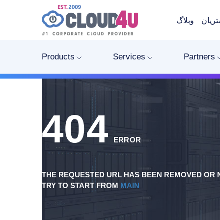
ریان
وبلاگ
Products
Services
Partners
404
ERROR
THE REQUESTED URL HAS BEEN REMOVED OR N
TRY TO START FROM
MAIN