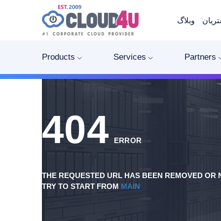
ریان
وبلاگ
Products
Services
Partners
404
ERROR
THE REQUESTED URL HAS BEEN REMOVED OR N
TRY TO START FROM
MAIN