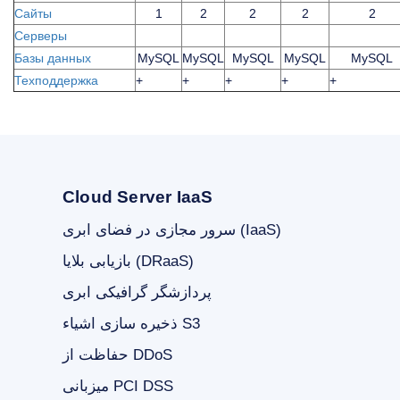
Сайты
1
2
2
2
2
Cерверы
Базы данных
MySQL
MySQL
MySQL
MySQL
MySQL
Техподдержка
+
+
+
+
+
Cloud Server IaaS
سرور مجازی در فضای ابری (IaaS)
بازیابی بلایا (DRaaS)
پردازشگر گرافیکی ابری
ذخیره سازی اشیاء S3
حفاظت از DDoS
میزبانی PCI DSS