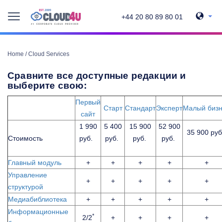
+44 20 80 89 80 01
Home
/
Cloud Services
Сравните все доступные редакции и
выберите свою:
Первый
Старт
Стандарт
Эксперт
Малый биз
сайт
1 990
5 400
15 900
52 900
35 900 ру
Стоимость
руб.
руб.
руб.
руб.
Главный модуль
+
+
+
+
+
Управление
+
+
+
+
+
структурой
Медиабиблиотека
+
+
+
+
+
Информационные
*
2/2
+
+
+
+