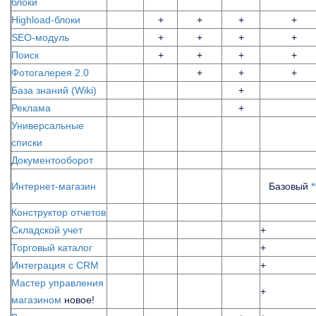
блоки
Highload-блоки
+
+
+
+
SEO-модуль
+
+
+
+
Поиск
+
+
+
+
Фотогалерея 2.0
+
+
+
База знаний (Wiki)
+
Реклама
+
Универсальные
списки
Документооборот
Интернет-магазин
Базовый
*
Конструктор отчетов
Складской учет
+
Торговый каталог
+
Интеграция с CRM
+
Мастер управления
+
магазином
новое!