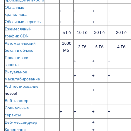
производительности
Облачные
+
+
+
+
хранилища
Облачные сервисы
+
+
+
+
Ежемесячный
5 Гб
10 Гб
30 Гб
20 Гб
трафик CDN
Автоматический
1000
2 Гб
6 Гб
4 Гб
бекап в облако
Мб
Проактивная
+
+
+
защита
Визуальное
+
+
+
масштабирование
A/B тестирование
+
+
новое!
Веб-кластер
Социальные
+
+
+
+
сервисы
Веб-мессенджер
+
Календари
+