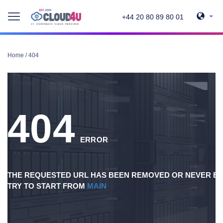
+44 20 80 89 80 01
Home
/
404
404
ERROR
THE REQUESTED URL HAS BEEN REMOVED OR NEVER EX
TRY TO START FROM
MAIN