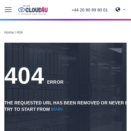
+44 20 80 89 80 01
Home
/
404
404
ERROR
THE REQUESTED URL HAS BEEN REMOVED OR NEVER EX
TRY TO START FROM
MAIN