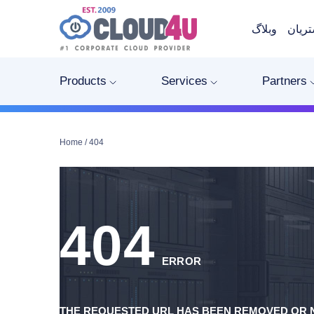
ریان
وبلاگ
Products
Services
Partners
Home
/
404
404
ERROR
THE REQUESTED URL HAS BEEN REMOVED OR N