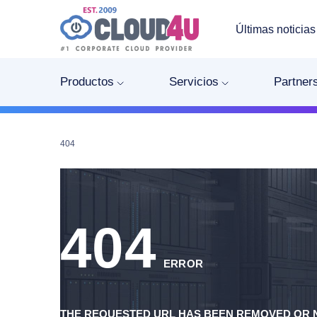
Últimas noticias
Productos
Servicios
Partner
404
404
ERROR
THE REQUESTED URL HAS BEEN REMOVED OR N